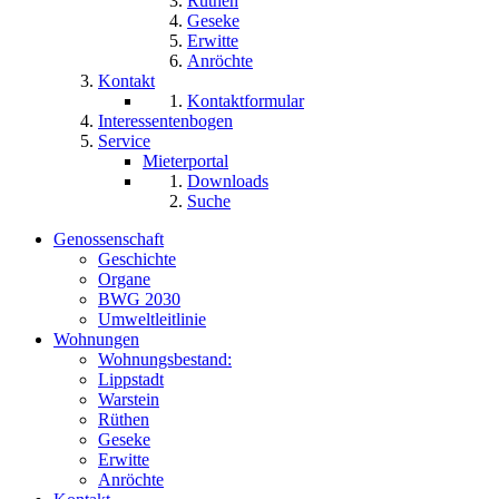
Rüthen
Geseke
Erwitte
Anröchte
Kontakt
Kontaktformular
Interessentenbogen
Service
Mieterportal
Downloads
Suche
Genossenschaft
Geschichte
Organe
BWG 2030
Umweltleitlinie
Wohnungen
Wohnungsbestand:
Lippstadt
Warstein
Rüthen
Geseke
Erwitte
Anröchte