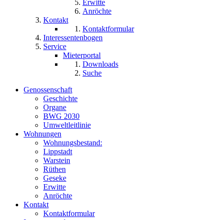
Erwitte
Anröchte
Kontakt
Kontaktformular
Interessentenbogen
Service
Mieterportal
Downloads
Suche
Genossenschaft
Geschichte
Organe
BWG 2030
Umweltleitlinie
Wohnungen
Wohnungsbestand:
Lippstadt
Warstein
Rüthen
Geseke
Erwitte
Anröchte
Kontakt
Kontaktformular